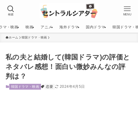
検索
MENU
ラマ・映画
映画
アニメ
海外ドラマ
国内ドラマ
韓国ドラマ・
ホーム
韓国ドラマ・映画
私の夫と結婚して(韓国ドラマ)の評価と
ネタバレ感想！面白い微妙みんなの評
判は？
2024年4月5日
韓国ドラマ・映画
恋愛