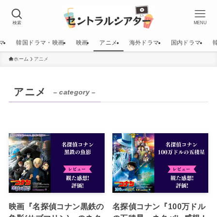
検索
MENU
マ
韓国ドラマ・映画
映画
アニメ
海外ドラマ
国内ドラマ
ホーム
アニメ
アニメ
– category –
映画『名探偵コナン黒鉄の
名探偵コナン『100万ドル