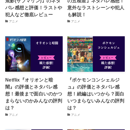
魚影(サブマリン)』のネタ
の五稜星』ネタバレ感想！
バレ感想と評価！ラストや
意外なラストシーンや犯人
犯人など徹底レビュー
も解説！
アニメ
アニメ
Netflix『オリオンと暗
『ポケモンコンシェルジ
闇』の評価とネタバレ感
ュ』の評価とネタバレ感
想！最後まで面白いのかつ
想！続編はいつから？面白
まらないのかみんなの評判
いつまらないみんなの評判
は？
は？
アニメ
アニメ