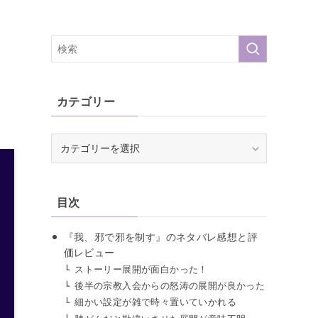
カテゴリー
カ
テ
ゴ
リ
目次
ー
『我、邪で邪を制す』のネタバレ感想と評
価レビュー
ストーリー展開が面白かった！
後半の宗教入会からの怒涛の展開が良かった
細かい設定が雑で時々置いていかれる