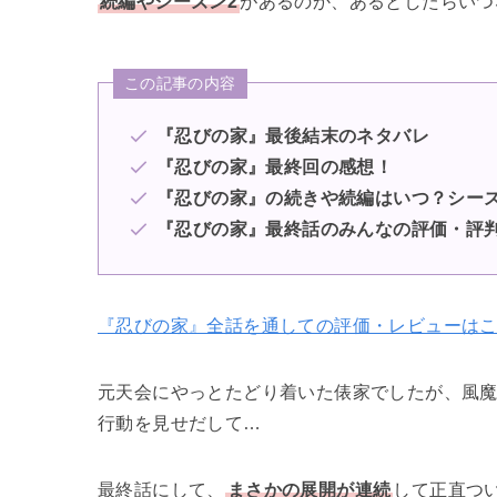
続編やシーズン2
があるのか、あるとしたらいつ
この記事の内容
『忍びの家』最後結末のネタバレ
『忍びの家』最終回の感想！
『忍びの家』の続きや続編はいつ？シーズ
『忍びの家』最終話のみんなの評価・評
『忍びの家』全話を通しての評価・レビューはこ
元天会にやっとたどり着いた俵家でしたが、風
行動を見せだして…
最終話にして、
まさかの展開が連続
して正直つ