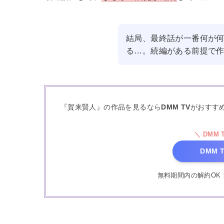
結局、最終話が一番何が
る…。続編がある前提で
『賀来賢人』の作品を見るなら
DMM TV
がおすす
＼ DMM
DMM
無料期間内の解約OK！